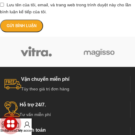
Lưu tên của tôi, email, và trang web trong trình duyệt này cho lần
bình luận kế tiếp của tôi.
Vận chuyển miễn phí
Tùy theo giá trị đơn hàng
Hỗ trợ 24/7.
Tư vấn miễn phí
Thanh toán
Shop
Sidebar
Cart
My account