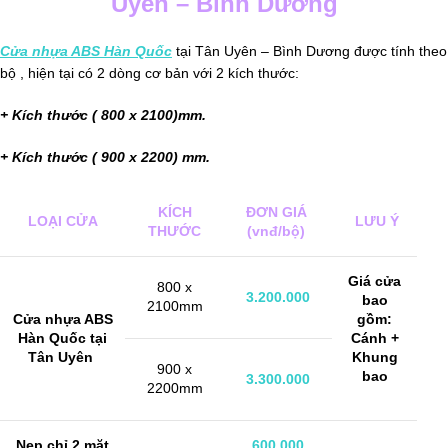
Uyên – Bình Dương
Cửa nhựa ABS Hàn Quốc
tại Tân Uyên – Bình Dương được tính theo
bộ , hiện tại có 2 dòng cơ bản với 2 kích thước:
+ Kích thước ( 800 x 2100)mm.
+ Kích thước ( 900 x 2200) mm.
KÍCH
ĐƠN GIÁ
LOẠI CỬA
LƯU Ý
THƯỚC
(vnđ/bộ)
Giá cửa
800 x
3.200.000
bao
2100mm
Cửa nhựa ABS
gồm:
Hàn Quốc tại
Cánh +
Tân Uyên
Khung
900 x
bao
3.300.000
2200mm
Nẹp chỉ 2 mặt
600.000