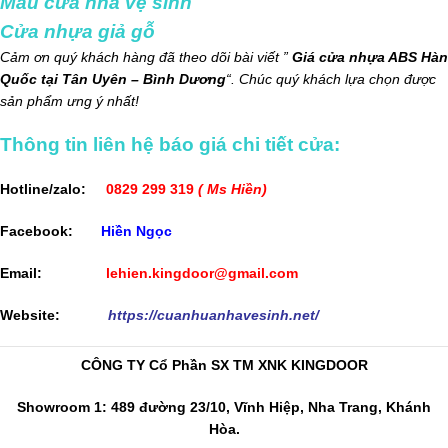
Mẫu cửa nhà vệ sinh
Cửa nhựa giả gỗ
Cảm ơn quý khách hàng đã theo dõi bài viết ”
Giá cửa nhựa ABS Hàn
Quốc tại Tân Uyên – Bình Dương
“. Chúc quý khách lựa chọn được
sản phẩm ưng ý nhất!
Thông tin liên hệ báo giá chi tiết cửa:
Hotline/zalo:
0829 299 319
( Ms Hiền)
Facebook:
Hiền Ngọc
Email:
lehien.kingdoor@gmail.com
Website:
https://cuanhuanhavesinh.net/
CÔNG TY Cổ Phần SX TM XNK KINGDOOR
Showroom 1: 489 đường 23/10, Vĩnh Hiệp, Nha Trang, Khánh
Hòa.