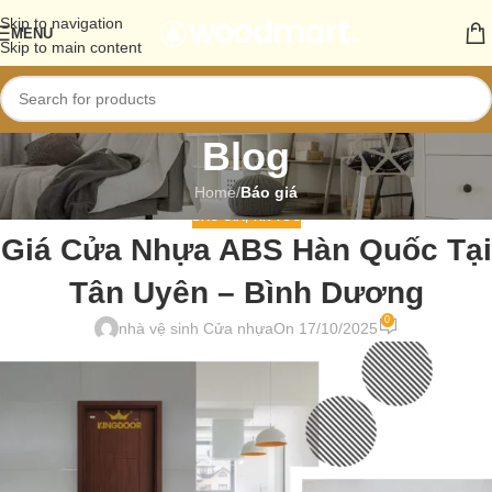
Skip to navigation
MENU
Skip to main content
Blog
Home
/
Báo giá
BÁO GIÁ
,
TIN TỨC
Giá Cửa Nhựa ABS Hàn Quốc Tại
Tân Uyên – Bình Dương
0
nhà vệ sinh Cửa nhựa
On 17/10/2025